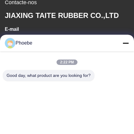
Contacte-nos
JIAXING TAITE RUBBER CO.,LTD
E-mail
hn.lin@taite-track.com
Phoebe
Horário de trabalho
2:22 PM
8:00-17:00
Good day, what product are you looking for?
O nosso endereço
Endereço
No. 33, Estrada Yongsheng, Jiashan, Zhejiang, China
Telefone
86-573-8463-2208